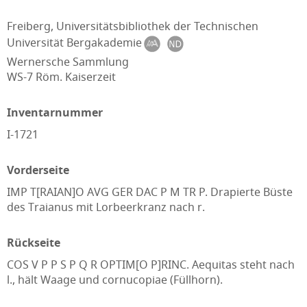
Freiberg, Universitätsbibliothek der Technischen
Universität Bergakademie
Wernersche Sammlung
WS-7 Röm. Kaiserzeit
Inventarnummer
I-1721
Vorderseite
IMP T[RAIAN]O AVG GER DAC P M TR P. Drapierte Büste
des Traianus mit Lorbeerkranz nach r.
Rückseite
COS V P P S P Q R OPTIM[O P]RINC. Aequitas steht nach
l., hält Waage und cornucopiae (Füllhorn).